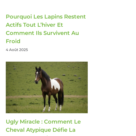
Pourquoi Les Lapins Restent
Actifs Tout L’hiver Et
Comment Ils Survivent Au
Froid
4 Août 2025
Ugly Miracle : Comment Le
Cheval Atypique Défie La