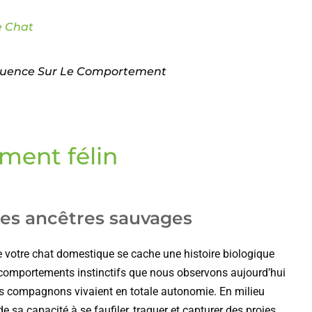
e Chat
fluence Sur Le Comportement
ment félin
 des ancêtres sauvages
votre chat domestique se cache une histoire biologique
s comportements instinctifs que nous observons aujourd’hui
os compagnons vivaient en totale autonomie. En milieu
e sa capacité à se faufiler, traquer et capturer des proies,