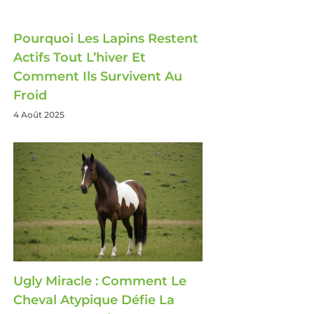
Pourquoi Les Lapins Restent
Actifs Tout L’hiver Et
Comment Ils Survivent Au
Froid
4 Août 2025
Ugly Miracle : Comment Le
Cheval Atypique Défie La