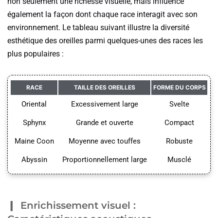
non seulement une richesse visuelle, mais influence
également la façon dont chaque race interagit avec son
environnement. Le tableau suivant illustre la diversité
esthétique des oreilles parmi quelques-unes des races les
plus populaires :
RACE
TAILLE DES OREILLES
FORME DU CORPS
Oriental
Excessivement large
Svelte
Sphynx
Grande et ouverte
Compact
Maine Coon
Moyenne avec touffes
Robuste
Abyssin
Proportionnellement large
Musclé
Enrichissement visuel :